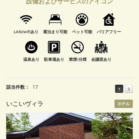
設備およびサービスのアイコン
LAN/wifiあり
素泊まり可能
ペット可能
バリアフリー
温泉あり
駐車場あり
禁煙/分煙
会議室あり
該当件数：
17
Post
1
2
navigation
いこいヴィラ
ホテル